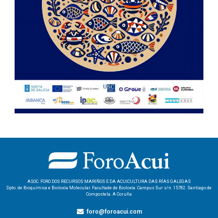
ASOC. FORO DOS RECURSOS MARIÑOS E DA ACUICULTURA DAS RÍAS GALEGAS
Dpto. de Bioquímica e Bioloxía Molecular. Facultade de Bioloxía. Campus Sur s/n. 15782. Santiago de
Compostela. A Coruña
foro@foroacui.com